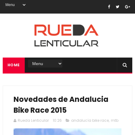
HOME
Novedades de Andalucia
Bike Race 2015
Rueda Lenticular
10:26
andalucía bike race
,
mtb