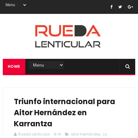
HOME
Triunfo internacional para
Aitor Hernández en
Karrantza
Rueda Lenticular
8:14
aitor hernández
,
cx
,