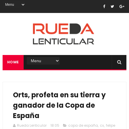
HOME
Orts, profeta en su tierra y
ganador de la Copa de
España
Rueda Lenticular
18:05
copa de españa
,
cx
,
felipe