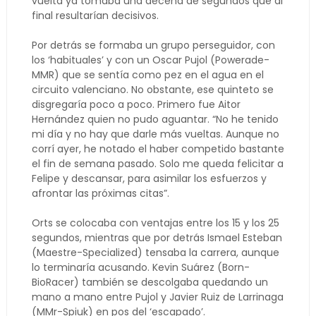
vuelta ya tomaba una decena de segundos que al
final resultarían decisivos.
Por detrás se formaba un grupo perseguidor, con
los ‘habituales’ y con un Oscar Pujol (Powerade-
MMR) que se sentía como pez en el agua en el
circuito valenciano. No obstante, ese quinteto se
disgregaría poco a poco. Primero fue Aitor
Hernández quien no pudo aguantar. “No he tenido
mi día y no hay que darle más vueltas. Aunque no
corrí ayer, he notado el haber competido bastante
el fin de semana pasado. Solo me queda felicitar a
Felipe y descansar, para asimilar los esfuerzos y
afrontar las próximas citas”.
Orts se colocaba con ventajas entre los 15 y los 25
segundos, mientras que por detrás Ismael Esteban
(Maestre-Specialized) tensaba la carrera, aunque
lo terminaría acusando. Kevin Suárez (Born-
BioRacer) también se descolgaba quedando un
mano a mano entre Pujol y Javier Ruiz de Larrinaga
(MMr-Spiuk) en pos del ‘escapado’.