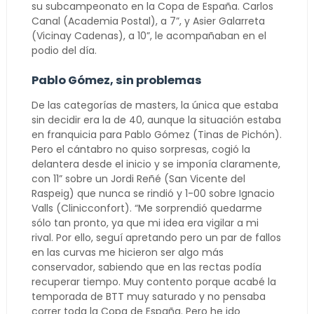
su subcampeonato en la Copa de España. Carlos
Canal (Academia Postal), a 7”, y Asier Galarreta
(Vicinay Cadenas), a 10”, le acompañaban en el
podio del día.
Pablo Gómez, sin problemas
De las categorías de masters, la única que estaba
sin decidir era la de 40, aunque la situación estaba
en franquicia para Pablo Gómez (Tinas de Pichón).
Pero el cántabro no quiso sorpresas, cogió la
delantera desde el inicio y se imponía claramente,
con 11” sobre un Jordi Reñé (San Vicente del
Raspeig) que nunca se rindió y 1-00 sobre Ignacio
Valls (Clinicconfort). “Me sorprendió quedarme
sólo tan pronto, ya que mi idea era vigilar a mi
rival. Por ello, seguí apretando pero un par de fallos
en las curvas me hicieron ser algo más
conservador, sabiendo que en las rectas podía
recuperar tiempo. Muy contento porque acabé la
temporada de BTT muy saturado y no pensaba
correr toda la Copa de España. Pero he ido