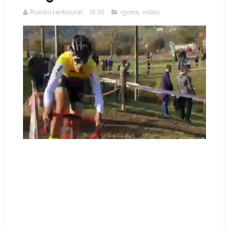
Rueda Lenticular
19:35
igorre
,
video