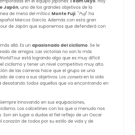
 temporadas en el equipo japonés
Team Ukyo
. Hoy
de Japón
, uno de los grandes objetivos de la
 línea de meta del mítico
Monte Fuji
. "
Puji
" ha
español Marcos García. Además con esta gran
del Tour de Japón que suponemos que defenderá con
 más allá. Es un
apasionado del ciclismo
. Se le
ado de amigos. Las victorias no son lo más
WorldTour está logrando algo que es muy difícil
del ciclismo y tener un nivel competitivo muy alto.
ción de las carreras hace que el grupo se una
o de cara a sus objetivos. Los
corsets
en la vida
tá desatando todos aquellos que va encontrando en
. Siempre innovando en sus equipaciones,
 ciclismo. Los calcetines con los que a menudo nos
. Son sin lugar a dudas el fiel reflejo de un Oscar
 corazón de todos por su estilo de vida y de