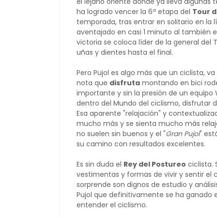
el lejano oriente donde ya lleva algunas
ha logrado vencer la 6ª etapa del
Tour 
temporada, tras entrar en solitario en la
aventajado en casi 1 minuto al también 
victoria se coloca líder de la general 
uñas y dientes hasta el final.
Pero Pujol es algo más que un ciclista, va
nota que
disfruta
montando en bici rode
importante y sin la presión de un equipo 
dentro del Mundo del ciclismo, disfrutar 
Esa aparente "relajación" y contextualiza
mucho más y se sienta mucho más relajad
no suelen sin buenos y el "
Gran Pujol
" es
su camino con resultados excelentes.
Es sin duda el
Rey del Postureo
ciclista
vestimentas y formas de vivir y sentir el
sorprende son dignos de estudio y análisis
Pujol que definitivamente se ha ganado el
entender el ciclismo.