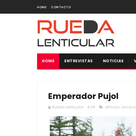
HOME
CONTACTO
HOME
ENTREVISTAS
NOTICIAS
Emperador Pujol
Rueda Lenticular
8:34
artículo
,
oscar p