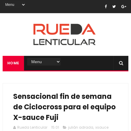
HOME
Sensacional fin de semana
de Ciclocross para el equipo
X-sauce Fuji
Rueda Lenticular
15:01
julián adrada
,
xsauce