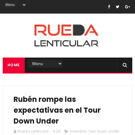
HOME
Rubén rompe las
expectativas en el Tour
Down Under
Rueda Lenticular
9:24
movistar
,
tour down under