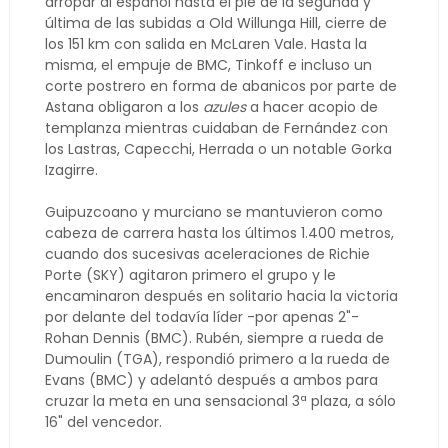
arropar al español hasta el pie de la segunda y
última de las subidas a Old Willunga Hill, cierre de
los 151 km con salida en McLaren Vale. Hasta la
misma, el empuje de BMC, Tinkoff e incluso un
corte postrero en forma de abanicos por parte de
Astana obligaron a los
azules
a hacer acopio de
templanza mientras cuidaban de Fernández con
los Lastras, Capecchi, Herrada o un notable Gorka
Izagirre.
Guipuzcoano y murciano se mantuvieron como
cabeza de carrera hasta los últimos 1.400 metros,
cuando dos sucesivas aceleraciones de Richie
Porte (SKY) agitaron primero el grupo y le
encaminaron después en solitario hacia la victoria
por delante del todavía líder -por apenas 2"-
Rohan Dennis (BMC). Rubén, siempre a rueda de
Dumoulin (TGA), respondió primero a la rueda de
Evans (BMC) y adelantó después a ambos para
cruzar la meta en una sensacional 3ª plaza, a sólo
16" del vencedor.