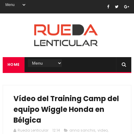
HOME
Vídeo del Training Camp del
equipo Wiggle Honda en
Bélgica
Rueda Lenticular
12:14
anna sanchis
,
video
,