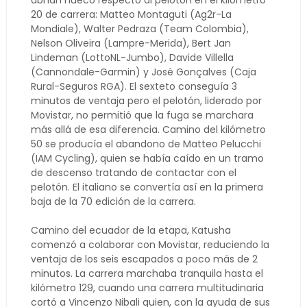
abrían hueco respecto al pelotón en el kilómetro
20 de carrera: Matteo Montaguti (Ag2r-La
Mondiale), Walter Pedraza (Team Colombia),
Nelson Oliveira (Lampre-Merida), Bert Jan
Lindeman (LottoNL-Jumbo), Davide Villella
(Cannondale-Garmin) y José Gonçalves (Caja
Rural-Seguros RGA). El sexteto conseguía 3
minutos de ventaja pero el pelotón, liderado por
Movistar, no permitió que la fuga se marchara
más allá de esa diferencia. Camino del kilómetro
50 se producía el abandono de Matteo Pelucchi
(IAM Cycling), quien se había caído en un tramo
de descenso tratando de contactar con el
pelotón. El italiano se convertía así en la primera
baja de la 70 edición de la carrera.
Camino del ecuador de la etapa, Katusha
comenzó a colaborar con Movistar, reduciendo la
ventaja de los seis escapados a poco más de 2
minutos. La carrera marchaba tranquila hasta el
kilómetro 129, cuando una carrera multitudinaria
cortó a Vincenzo Nibali quien, con la ayuda de sus