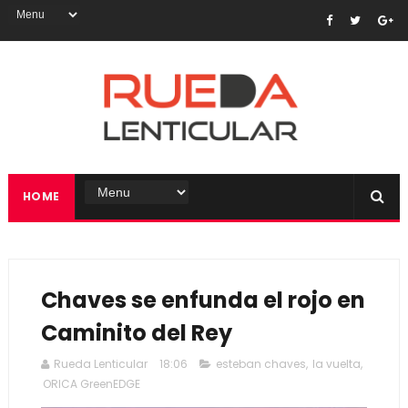
HOME
Chaves se enfunda el rojo en
Caminito del Rey
Rueda Lenticular
18:06
esteban chaves
,
la vuelta
,
ORICA GreenEDGE