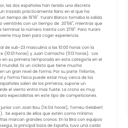
nior, las dos españolas han tenido una discreta
 un trazado prácticamente llano en el que ha
un tiempo de 19'19". Yurani Blanco tomaba la salida
sto veintitrés con un tiempo de 20'56", mientras que
a terminar la número treinta con 21'19". Para Yurani
e viene muy bien para coger experiencia.
ual de sub-23 masculina a las 10:00 horas con la
e (10:01 horas) y Juan Camacho (11:13 horas). Los
 en su primera temporada en esta categoría en el
l mundial. Es un ciclista que tiene mucha
n un gran nivel de forma. Por su parte Tirilonte,
d y forma física puede estar muy cerca de los
pañoles salen de los primeros, supone un
rde el viento entra mas fuete. La crono es muy
para especialistas en este tipo de competiciones.
ual junior con Joan Bou (14:04 horas), Tomeu Gelabert
ras). Se espera de ellos que estén como mínimo
eltas marcan grandes cronos. En la Bira con equipos
osegui, la principal baza de España, tuvo una caída