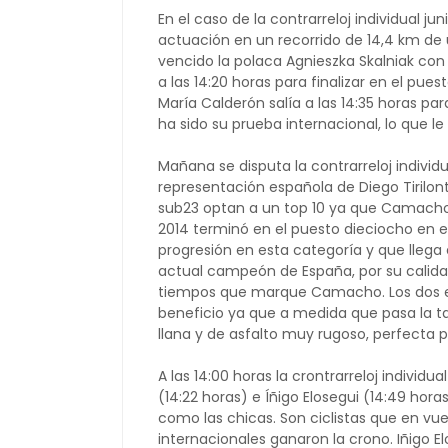
En el caso de la contrarreloj individual ju
actuación en un recorrido de 14,4 km de
vencido la polaca Agnieszka Skalniak con 
a las 14:20 horas para finalizar en el pue
María Calderón salía a las 14:35 horas par
ha sido su prueba internacional, lo que l
Mañana se disputa la contrarreloj individ
representación española de Diego Tirilont
sub23 optan a un top 10 ya que Camacho
2014 terminó en el puesto dieciocho en e
progresión en esta categoría y que llega e
actual campeón de España, por su calida
tiempos que marque Camacho. Los dos es
beneficio ya que a medida que pasa la ta
llana y de asfalto muy rugoso, perfecta 
A las 14:00 horas la crontrarreloj individ
(14:22 horas) e Íñigo Elosegui (14:49 ho
como las chicas. Son ciclistas que en vu
internacionales ganaron la crono. Iñigo El