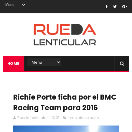
HOME
Richie Porte ficha por el BMC
Racing Team para 2016
Rueda Lenticular
10:31
bmc
,
richie porte