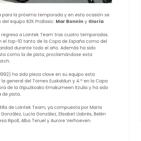
la para la próxima temporada y en esta ocasión se
 del equipo BZK ProBasic:
Mar Bonnín
y
Gloría
) regresa a Lointek Team tras cuatro temporadas.
 en el top-10 tanto de la Copa de España como del
laridad durante todo
el año. Además ha sido
ruta como la de pista, proclamándose esta
tch.
1992) ha sido pieza clave en su equipo esta
 la general del Torneo Euskaldun y 4.ª en la Copa
a de la Gipuzkoako Emakumeen Itzulia y ha sido
 de pista.
tilla de Lointek Team, ya compuesta por María
 González, Lucía González, Elisabet Llabrés, Belén
esa Ripoll, Alba Teruel y Aurore Verhoeven.