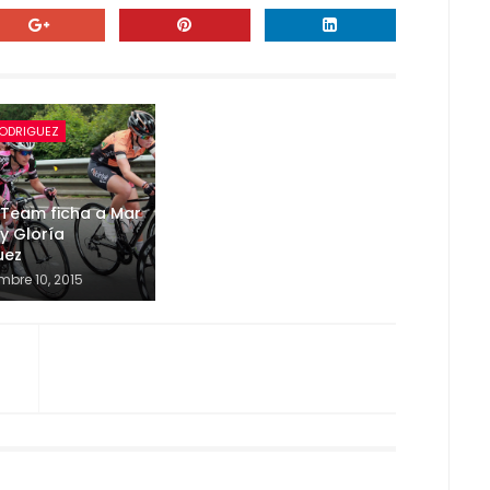
RODRIGUEZ
 Team ficha a Mar
y Gloría
uez
mbre 10, 2015