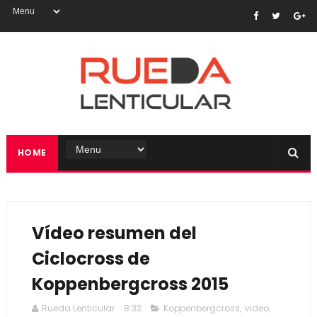
HOME
Vídeo resumen del
Ciclocross de
Koppenbergcross 2015
Rueda Lenticular
8:32
Koppenbergcross
,
video
,