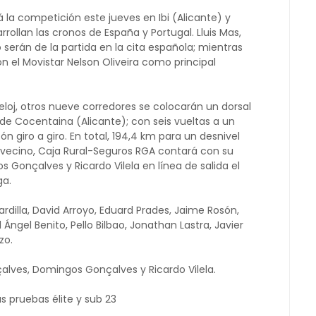
rá la competición este jueves en Ibi (Alicante) y
rollan las cronos de España y Portugal. Lluis Mas,
serán de la partida en la cita española; mientras
n el Movistar Nelson Oliveira como principal
reloj, otros nueve corredores se colocarán un dorsal
 de Cocentaina (Alicante); con seis vueltas a un
ón giro a giro. En total, 194,4 km para un desnivel
 vecino, Caja Rural-Seguros RGA contará con su
 Gonçalves y Ricardo Vilela en línea de salida el
ga.
dilla, David Arroyo, Eduard Prades, Jaime Rosón,
 Ángel Benito, Pello Bilbao, Jonathan Lastra, Javier
zo.
lves, Domingos Gonçalves y Ricardo Vilela.
 pruebas élite y sub 23