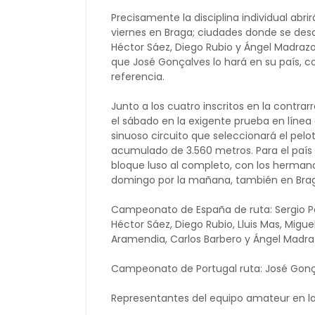
Precisamente la disciplina individual abri
viernes en Braga; ciudades donde se desar
Héctor Sáez, Diego Rubio y Ángel Madrazo 
que José Gonçalves lo hará en su país, co
referencia.
Junto a los cuatro inscritos en la contrar
el sábado en la exigente prueba en línea
sinuoso circuito que seleccionará el pelot
acumulado de 3.560 metros. Para el país
bloque luso al completo, con los hermanos
domingo por la mañana, también en Bra
Campeonato de España de ruta: Sergio Par
Héctor Sáez, Diego Rubio, Lluis Mas, Miguel
Aramendia, Carlos Barbero y Ángel Madra
Campeonato de Portugal ruta: José Gonça
Representantes del equipo amateur en las