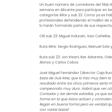
Un buen número de corredores del filial
semana en Alicante para participar en las
categorías élite y sub 23. Como ya es habi
profesionales defendiendo el maillot de 
lo harán formando parte de sus respect
CRI sub 23: Miguel Indurain, Xavi Cañellas
Ruta élite: Sergio Rodríguez, Manuel Sola 
Ruta sub 23: Jon Irisarri, Iker Azkarate, Od
Alonso y Carlos Cobos.
José Miguel Fernández (director Caja Rur
baza de Lluis Mas, que lo hizo muy bien 
resultado entre los cinco primeros sería m
campeonato muy duro. Habrá que ver cómo 
Contador y las demás estrellas, ya que es
forma en la que éstos actúen y controlen v
llegan en buena forma pero es verdad q
con varias bazas
”.