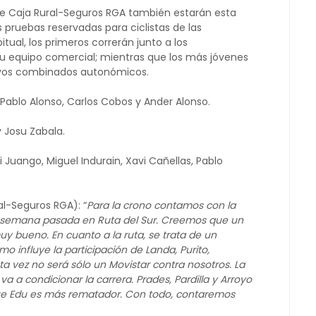
 de Caja Rural-Seguros RGA también estarán esta
 pruebas reservadas para ciclistas de las
tual, los primeros correrán junto a los
su equipo comercial; mientras que los más jóvenes
ivos combinados autonómicos.
, Pablo Alonso, Carlos Cobos y Ander Alonso.
y Josu Zabala.
ei Juango, Miguel Indurain, Xavi Cañellas, Pablo
al-Seguros RGA): “
Para la crono contamos con la
la semana pasada en Ruta del Sur. Creemos que un
uy bueno. En cuanto a la ruta, se trata de un
influye la participación de Landa, Purito,
ta vez no será sólo un Movistar contra nosotros. La
a a condicionar la carrera. Prades, Pardilla y Arroyo
ue Edu es más rematador. Con todo, contaremos