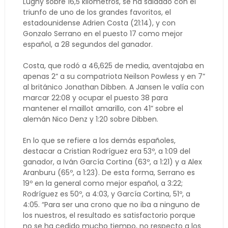
Lugny sobre 16,5 kilómetros, se ha saldado con el
triunfo de uno de los grandes favoritos, el
estadounidense Adrien Costa (21:14), y con
Gonzalo Serrano en el puesto 17 como mejor
español, a 28 segundos del ganador.
Costa, que rodó a 46,625 de media, aventajaba en
apenas 2” a su compatriota Neilson Powless y en 7”
al británico Jonathan Dibben. A Jansen le valía con
marcar 22:08 y ocupar el puesto 38 para
mantener el maillot amarillo, con 41” sobre el
alemán Nico Denz y 1:20 sobre Dibben.
En lo que se refiere a los demás españoles,
destacar a Cristian Rodríguez era 53º, a 1:09 del
ganador, a Iván García Cortina (63º, a 1:21) y a Alex
Aranburu (65º, a 1:23). De esta forma, Serrano es
19º en la general como mejor español, a 3:22;
Rodríguez es 50º, a 4:03, y García Cortina, 51º, a
4:05. “Para ser una crono que no iba a ninguno de
los nuestros, el resultado es satisfactorio porque
no se ha cedido mucho tiempo, no respecto a los