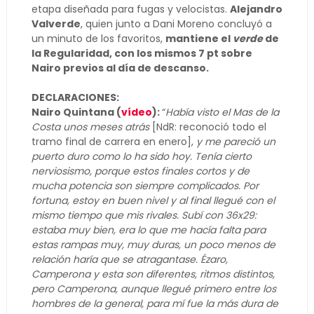
etapa diseñada para fugas y velocistas.
Alejandro
Valverde
, quien junto a Dani Moreno concluyó a
un minuto de los favoritos,
mantiene el
verde
de
la Regularidad, con los mismos 7 pt sobre
Nairo previos al día de descanso.
DECLARACIONES:
Nairo Quintana (
vídeo
):
“
Había visto el Mas de la
Costa unos meses atrás
[NdR: reconoció todo el
tramo final de carrera en enero],
y me pareció un
puerto duro como lo ha sido hoy. Tenía cierto
nerviosismo, porque estos finales cortos y de
mucha potencia son siempre complicados. Por
fortuna, estoy en buen nivel y al final llegué con el
mismo tiempo que mis rivales. Subí con 36x29:
estaba muy bien, era lo que me hacía falta para
estas rampas muy, muy duras, un poco menos de
relación haría que se atragantase. Ézaro,
Camperona y esta son diferentes, ritmos distintos,
pero Camperona, aunque llegué primero entre los
hombres de la general, para mí fue la más dura de