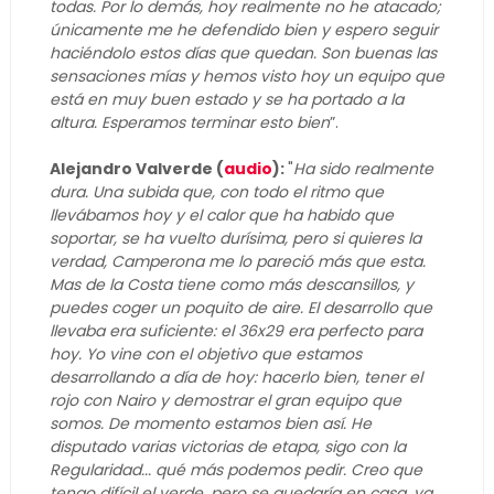
todas. Por lo demás, hoy realmente no he atacado;
únicamente me he defendido bien y espero seguir
haciéndolo estos días que quedan. Son buenas las
sensaciones mías y hemos visto hoy un equipo que
está en muy buen estado y se ha portado a la
altura. Esperamos terminar esto bien
”.
Alejandro Valverde (
audio
):
"
Ha sido realmente
dura. Una subida que, con todo el ritmo que
llevábamos hoy y el calor que ha habido que
soportar, se ha vuelto durísima, pero si quieres la
verdad, Camperona me lo pareció más que esta.
Mas de la Costa tiene como más descansillos, y
puedes coger un poquito de aire. El desarrollo que
llevaba era suficiente: el 36x29 era perfecto para
hoy. Yo vine con el objetivo que estamos
desarrollando a día de hoy: hacerlo bien, tener el
rojo con Nairo y demostrar el gran equipo que
somos. De momento estamos bien así. He
disputado varias victorias de etapa, sigo con la
Regularidad... qué más podemos pedir. Creo que
tengo difícil el verde, pero se quedaría en casa, ya