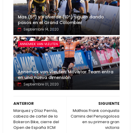
Mas (5º) y Valverde (10º) siguen dando
pasos en el Grand Colombier
Septiembre 14, 2020
ANNEMIEK VAN VLEUTEN
Annemiek van Vleuten: Movistar Team entra
en una nueva dimensión
Septiembre 01, 2020
ANTERIOR
SIGUIENTE
Marquez y Díaz Pernía,
Mathias Frank conquista
cabeza de cartel de la
Camins del Penyagolosa
Bokeron Bike, cierre del
en su primera gran
Open de España XCM
victoria