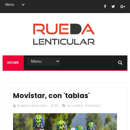
HOME
Movistar, con 'tablas'
Rueda Lenticular
8:26
la vuelta
,
movistar