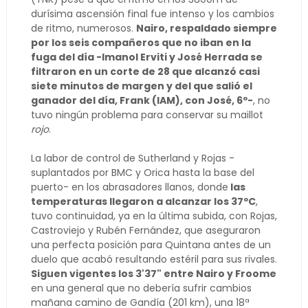
durísima ascensión final fue intenso y los cambios
de ritmo, numerosos.
Nairo, respaldado siempre
por los seis compañeros que no iban en la
fuga del día -Imanol Erviti y José Herrada se
filtraron en un corte de 28 que alcanzó casi
siete minutos de margen y del que salió el
ganador del día, Frank (IAM), con José, 6º-
, no
tuvo ningún problema para conservar su maillot
rojo
.
La labor de control de Sutherland y Rojas -
suplantados por BMC y Orica hasta la base del
puerto- en los abrasadores llanos, donde
las
temperaturas llegaron a alcanzar los 37ºC
,
tuvo continuidad, ya en la última subida, con Rojas,
Castroviejo y Rubén Fernández, que aseguraron
una perfecta posición para Quintana antes de un
duelo que acabó resultando estéril para sus rivales.
Siguen vigentes los 3'37" entre Nairo y Froome
en una general que no debería sufrir cambios
mañana camino de Gandía (201 km), una 18ª