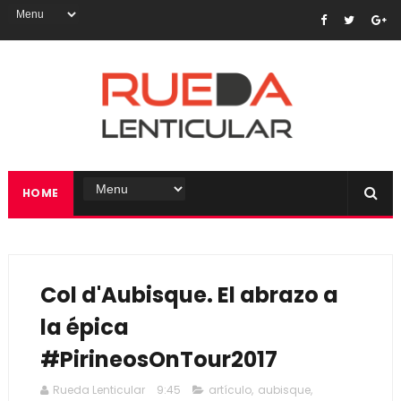
HOME
Col d'Aubisque. El abrazo a
la épica
#PirineosOnTour2017
Rueda Lenticular
9:45
artículo
,
aubisque
,