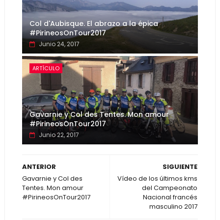
Col d'Aubisque. El abrazo a la épica
#PirineosOnTour2017
Junio 24, 2017
ARTÍCULO
Gavarnie y Col des Tentes. Mon amour
#PirineosOnTour2017
Junio 22, 2017
ANTERIOR
SIGUIENTE
Gavarnie y Col des
Vídeo de los últimos kms
Tentes. Mon amour
del Campeonato
#PirineosOnTour2017
Nacional francés
masculino 2017