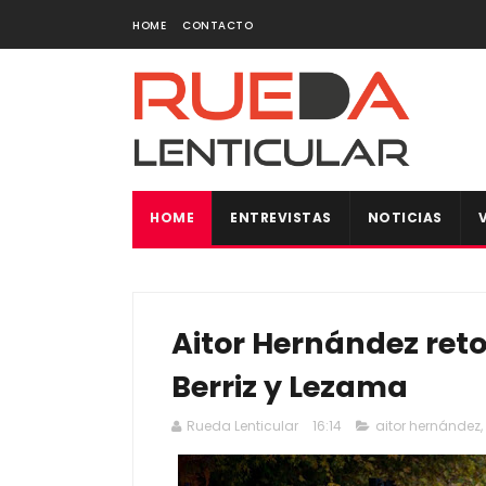
HOME
CONTACTO
HOME
ENTREVISTAS
NOTICIAS
Aitor Hernández re
Berriz y Lezama
Rueda Lenticular
16:14
aitor hernández
,