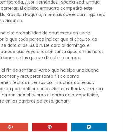
a temporada, Aitor Hernández (Specialized-Ermua
carreras. El ciclista ermuarra competirá este
iklo Kros Sari Nagusia, mientras que el domingo será
ss zirkuitoa.
na alta probabilidad de chubascos en Berriz
r lo que todo parece indicar que el circuito, de
se dará a las 13.00 h. De cara al domingo, el
parece que vaya a recibir tanta agua en las horas
iciones en las que se dispute la carrera.
s al fin de semana: «Creo que ha sido una buena
scansar y recuperar tanto física como
vienen fechas intensas con muchas carreras y
ma para pelear por las victorias. Berriz y Lezama
e ha sentado al cuerpo el parón de competición,
e en las carreras de casa, ganar».