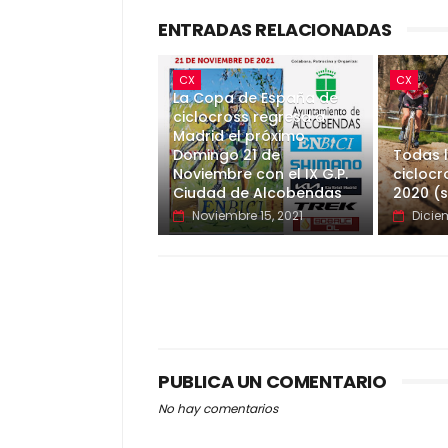
ENTRADAS RELACIONADAS
CX
CX
La Copa de España de
ciclocross regresa a
Madrid el próximo
Domingo 21 de
Todas l
Noviembre con el IX G.P.
ciclocr
Ciudad de Alcobendas
2020 (
Noviembre 15, 2021
Dicie
PUBLICA UN COMENTARIO
No hay comentarios