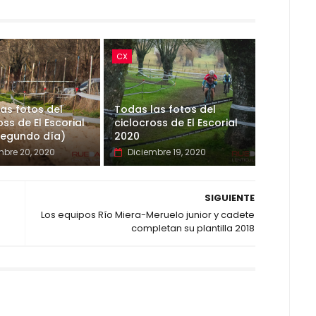
CX
as fotos del
Todas las fotos del
oss de El Escorial
ciclocross de El Escorial
segundo día)
2020
mbre 20, 2020
Diciembre 19, 2020
SIGUIENTE
Los equipos Río Miera-Meruelo junior y cadete
completan su plantilla 2018