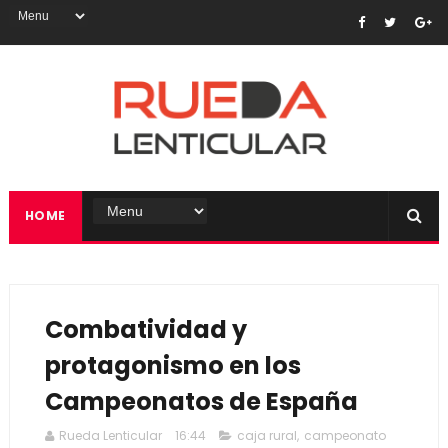
HOME
Combatividad y
protagonismo en los
Campeonatos de España
Rueda Lenticular
16:44
caja rural
,
campeonato