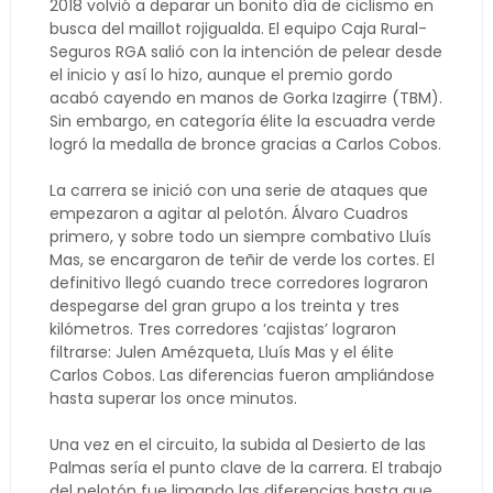
2018 volvió a deparar un bonito día de ciclismo en
busca del maillot rojigualda. El equipo Caja Rural-
Seguros RGA salió con la intención de pelear desde
el inicio y así lo hizo, aunque el premio gordo
acabó cayendo en manos de Gorka Izagirre (TBM).
Sin embargo, en categoría élite la escuadra verde
logró la medalla de bronce gracias a Carlos Cobos.
La carrera se inició con una serie de ataques que
empezaron a agitar al pelotón. Álvaro Cuadros
primero, y sobre todo un siempre combativo Lluís
Mas, se encargaron de teñir de verde los cortes. El
definitivo llegó cuando trece corredores lograron
despegarse del gran grupo a los treinta y tres
kilómetros. Tres corredores ‘cajistas’ lograron
filtrarse: Julen Amézqueta, Lluís Mas y el élite
Carlos Cobos. Las diferencias fueron ampliándose
hasta superar los once minutos.
Una vez en el circuito, la subida al Desierto de las
Palmas sería el punto clave de la carrera. El trabajo
del pelotón fue limando las diferencias hasta que