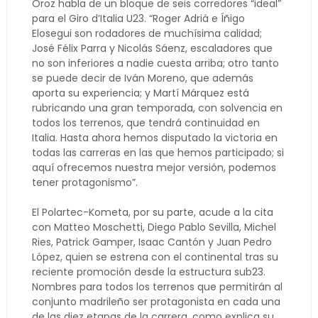
Oroz habla de un bloque de seis corredores “ideal”
para el Giro d’Italia U23. “Roger Adriá e Íñigo
Elosegui son rodadores de muchísima calidad;
José Félix Parra y Nicolás Sáenz, escaladores que
no son inferiores a nadie cuesta arriba; otro tanto
se puede decir de Iván Moreno, que además
aporta su experiencia; y Martí Márquez está
rubricando una gran temporada, con solvencia en
todos los terrenos, que tendrá continuidad en
Italia. Hasta ahora hemos disputado la victoria en
todas las carreras en las que hemos participado; si
aquí ofrecemos nuestra mejor versión, podemos
tener protagonismo”.
El Polartec-Kometa, por su parte, acude a la cita
con Matteo Moschetti, Diego Pablo Sevilla, Michel
Ries, Patrick Gamper, Isaac Cantón y Juan Pedro
López, quien se estrena con el continental tras su
reciente promoción desde la estructura sub23.
Nombres para todos los terrenos que permitirán al
conjunto madrileño ser protagonista en cada una
de las diez etapas de la carrera, como explica su