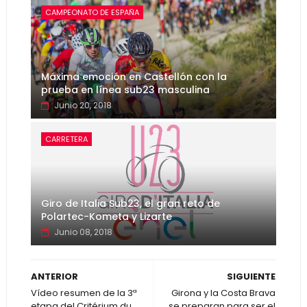
CAMPEONATO DE ESPAÑA
Máxima emoción en Castellón con la
prueba en línea sub23 masculina
Junio 20, 2018
CARRETERA
Giro de Italia Sub23, el gran reto de
Polartec-Kometa y Lizarte
Junio 08, 2018
ANTERIOR
SIGUIENTE
Vídeo resumen de la 3ª
Girona y la Costa Brava
etapa del Critérium du
se preparan para ser el