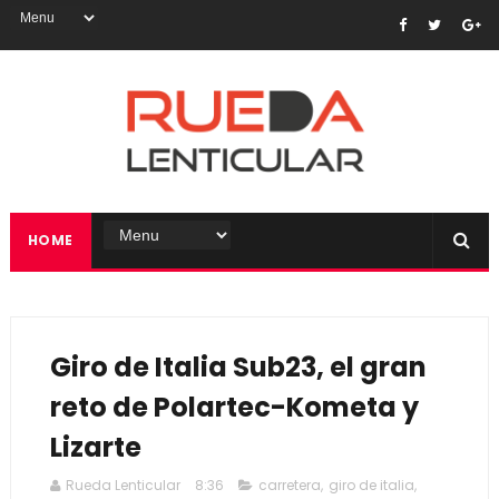
HOME
Giro de Italia Sub23, el gran
reto de Polartec-Kometa y
Lizarte
Rueda Lenticular
8:36
carretera
,
giro de italia
,