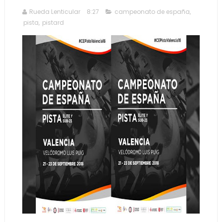
Rueda Lenticular
8:27
campeonato de españa
,
pista
,
pistard