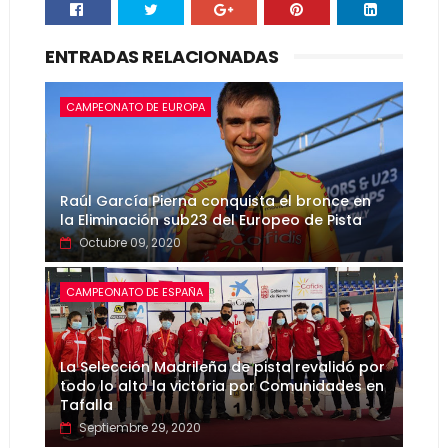
ENTRADAS RELACIONADAS
CAMPEONATO DE EUROPA
Raúl García Pierna conquista el bronce en
la Eliminación sub23 del Europeo de Pista
Octubre 09, 2020
CAMPEONATO DE ESPAÑA
La Selección Madrileña de pista revalidó por
todo lo alto la victoria por Comunidades en
Tafalla
Septiembre 29, 2020