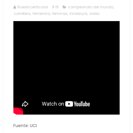
Rueda Lenticular
8:15
campeonato del mundo
,
carretera
,
femenina
,
feminas
,
innsbruck
,
video
Fuente: UCI