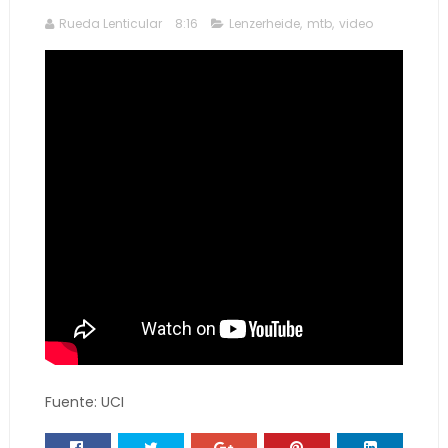
Rueda Lenticular
8:16
Lenzerheide
,
mtb
,
video
Fuente: UCI