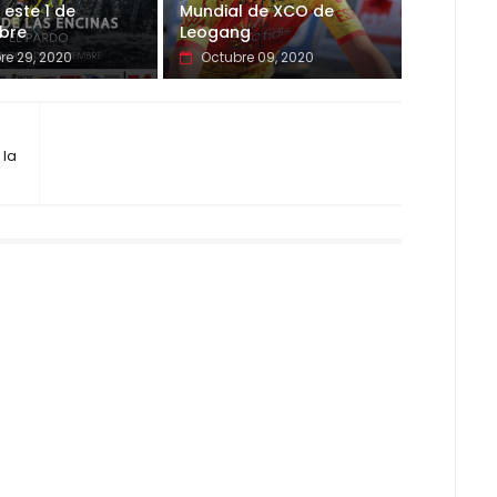
 este 1 de
Mundial de XCO de
bre
Leogang
re 29, 2020
Octubre 09, 2020
 la