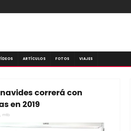
VÍDEOS
ARTÍCULOS
FOTOS
VIAJES
enavides correrá con
s en 2019
s
,
mtb