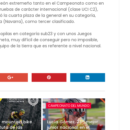
mpeón extremeño tanto en el Campeonato como en
pruebas de carácter internacional (clase UCI C2),
 la cuarta plaza de la general en su categoría,
la (Navarra), como tercer clasificado.
opilas en categoría sub23 y con unos Juegos
eta, muy difícil de conseguir pero no imposible,
ipo de la tierra que es referente a nivel nacional.
CAMPEONATO DEL MUNDO
r mountain bike
Lucía Gómez, 23ª, mejor
Ruta de las
junior nacional en el