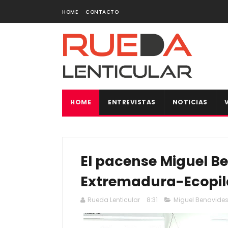
HOME
CONTACTO
HOME
ENTREVISTAS
NOTICIAS
El pacense Miguel B
Extremadura-Ecopila
Rueda Lenticular
8:31
Miguel Benavide