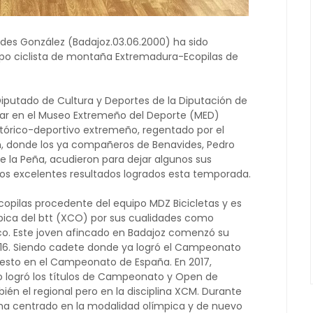
ides González (Badajoz.03.06.2000) ha sido
po ciclista de montaña Extremadura-Ecopilas de
Diputado de Cultura y Deportes de la Diputación de
ugar en el Museo Extremeño del Deporte (MED)
stórico-deportivo extremeño, regentado por el
ón, donde los ya compañeros de Benavides, Pedro
 la Peña, acudieron para dejar algunos sus
 los excelentes resultados logrados esta temporada.
opilas procedente del equipo MDZ Bicicletas y es
ímpica del btt (XCO) por sus cualidades como
nico. Este joven afincado en Badajoz comenzó su
16. Siendo cadete donde ya logró el Campeonato
sto en el Campeonato de España. En 2017,
 logró los títulos de Campeonato y Open de
n el regional pero en la disciplina XCM. Durante
ha centrado en la modalidad olímpica y de nuevo