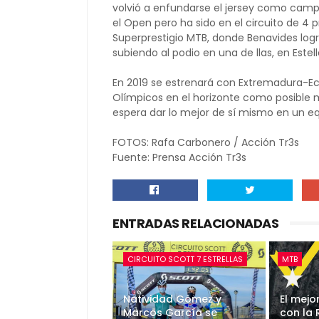
volvió a enfundarse el jersey como ca
el Open pero ha sido en el circuito de 4 
Superprestigio MTB, donde Benavides logró
subiendo al podio en una de llas, en Estel
En 2019 se estrenará con Extremadura-Ec
Olímpicos en el horizonte como posible m
espera dar lo mejor de sí mismo en un equ
FOTOS: Rafa Carbonero / Acción Tr3s
Fuente: Prensa Acción Tr3s
ENTRADAS RELACIONADAS
CIRCUITO SCOTT 7 ESTRELLAS
MTB
Natividad Gómez y
El mejo
Marcos García se
con la 