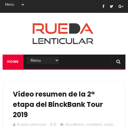
HOME
Vídeo resumen de la 2ª
etapa del BinckBank Tour
2019
Rueda Lenticular
8:15
BinckBank
,
carretera
,
video