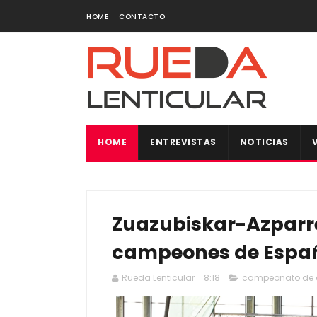
HOME
CONTACTO
HOME
ENTREVISTAS
NOTICIAS
Zuazubiskar-Azparre
campeones de Españ
Rueda Lenticular
8:18
campeonato de