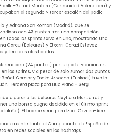
 Bonillo-Gerard Montoro (Comunidad Valenciana) y
 ocupaban el segundo y tercer escalón del podio
uela y Adriana San Román (Madrid), que se
adison con 43 puntos
tras una competición
en todos los sprints salvo en uno, mostrando una
na Garau (Baleares) y Etxarri-Garazi Estevez
 y terceras clasificadas.
 Merenciano (24 puntos) por su parte vencían en
en los sprints, y a pesar de solo sumar dos puntos
r
Beñat Garaiar y Eneko Arocena (Euskadi) tuvo la
ión. Tercera plaza para Lluc Plana - Sergi
 iba a parar a las baleares Nayhara Monserrat y
er una bonita pugna decidida en el último sprint
taluña). El bronce sería para Izaro Oliveira-Ane
 concerniente tanto al Campeonato de España de
ta en redes sociales en los hashtags