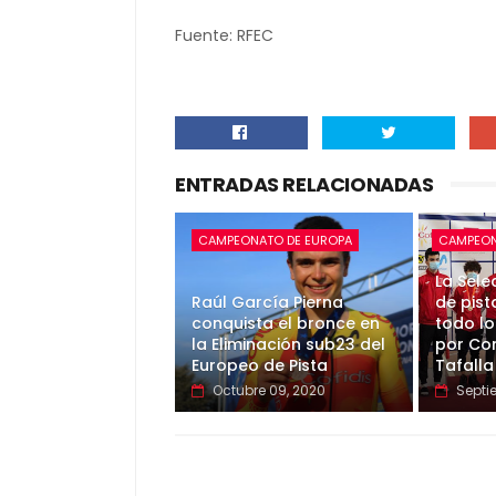
Fuente: RFEC
ENTRADAS RELACIONADAS
CAMPEONATO DE EUROPA
CAMPEON
La Sele
Raúl García Pierna
de pist
conquista el bronce en
todo lo 
la Eliminación sub23 del
por Co
Europeo de Pista
Tafalla
Octubre 09, 2020
Septi