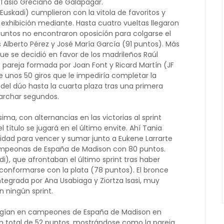
Tasio Greciano de Galapagar.
 (Euskadi) cumplieron con la vitola de favoritos y
 exhibición mediante. Hasta cuatro vueltas llegaron
 puntos no encontraron oposición para colgarse el
s Alberto Pérez y José María García (91 puntos). Más
ue se decidió en favor de los madrileños Raúl
a pareja formada por Joan Font y Ricard Martín (JF
de unos 50 giros que le impediría completar la
del dúo hasta la cuarta plaza tras una primera
archar segundos.
ima, con alternancias en las victorias al sprint
 título se jugará en el último envite. Ahí Tania
idad para vencer y sumar junto a Eukene Larrarte
ampeonas de España de Madison con 80 puntos.
i), que afrontaban el último sprint tras haber
 conformarse con la plata (78 puntos). El bronce
integrada por Ana Usabiaga y Ziortza Isasi, muy
 ningún sprint.
rigían en campeones de España de Madison en
un total de 52 puntos, mostrándose como la pareja