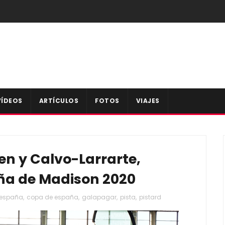
VÍDEOS
ARTÍCULOS
FOTOS
VIAJES
n y Calvo-Larrarte,
a de Madison 2020
 españa
,
copa de españa
,
galapagar
,
pista
,
pistard