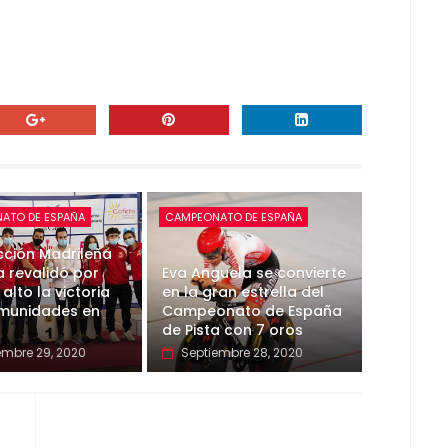
ATO DE ESPAÑA
CAMPEONATO DE ESPAÑA
cción Madrileña
a revalidó por
Eva Anguela se convierte
alto la victoria
en la gran estrella del
munidades en
Campeonato de España
de Pista con 7 oros
embre 29, 2020
Septiembre 28, 2020