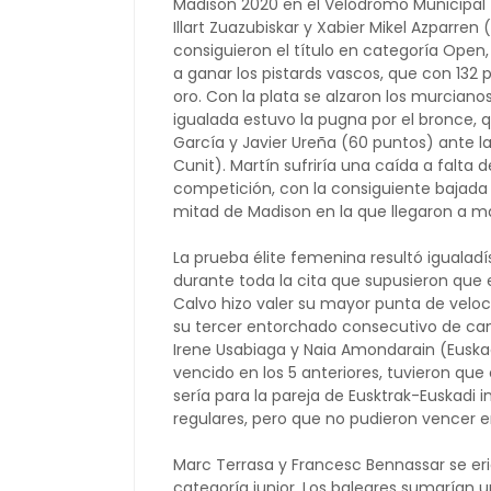
Madison 2020 en el Velódromo Municipal 
Illart Zuazubiskar y Xabier Mikel Azparren
consiguieron el título en categoría Open,
a ganar los pistards vascos, que con 132
oro. Con la plata se alzaron los murciano
igualada estuvo la pugna por el bronce, q
García y Javier Ureña (60 puntos) ante l
Cunit). Martín sufriría una caída a falta 
competición, con la consiguiente bajada 
mitad de Madison en la que llegaron a m
La prueba élite femenina resultó igualadís
durante toda la cita que supusieron que el
Calvo hizo valer su mayor punta de veloc
su tercer entorchado consecutivo de c
Irene Usabiaga y Naia Amondarain (Euskad
vencido en los 5 anteriores, tuvieron que
sería para la pareja de Eusktrak-Euskadi 
regulares, pero que no pudieron vencer en
Marc Terrasa y Francesc Bennassar se e
categoría junior
. Los baleares sumarían 