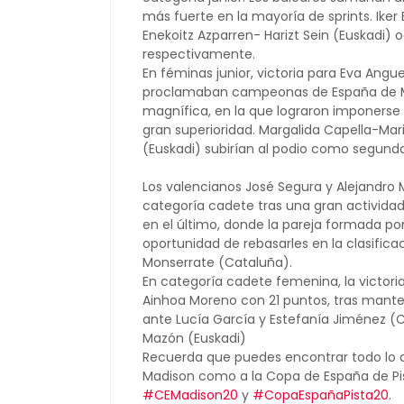
más fuerte en la mayoría de sprints.
Iker
Enekoitz Azparren- Harizt Sein (Euskadi)
respectivamente.
En féminas junior, victoria para Eva Ang
proclamaban campeonas de España de M
magnífica, en la que lograron imponerse 
gran superioridad.
Margalida Capella-Mari
(Euskadi) subirían al podio como segundas
Los valencianos José Segura y Alejandro
categoría cadete tras una gran actividad 
en el último, donde la pareja formada po
oportunidad de rebasarles en la clasificac
Monserrate (Cataluña).
En categoría cadete femenina, la victoria
Ainhoa Moreno con 21 puntos, tras manten
ante Lucía García y Estefanía Jiménez (Ca
Mazón (Euskadi)
Recuerda que puedes encontrar todo lo
Madison como a la Copa de España de Pis
#CEMadison20
y
#CopaEspañaPista20
.