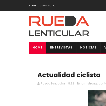
HOME
CONTACTO
HOME
ENTREVISTAS
NOTICIAS
Actualidad ciclista
Rueda Lenticular
8:32
armstrong
,
cont