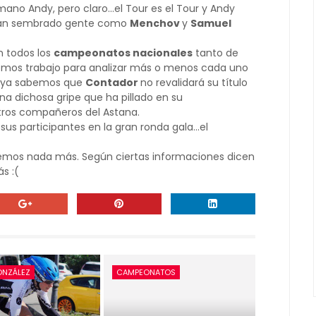
o Andy, pero claro...el Tour es el Tour y Andy
 han sembrado gente como
Menchov
y
Samuel
n todos los
campeonatos nacionales
tanto de
remos trabajo para analizar más o menos cada uno
o ya sabemos que
Contador
no revalidará su título
a dichosa gripe que ha pillado en su
tros compañeros del Astana.
s participantes en la gran ronda gala...el
emos nada más. Según ciertas informaciones dicen
s :(
ONZÁLEZ
CAMPEONATOS