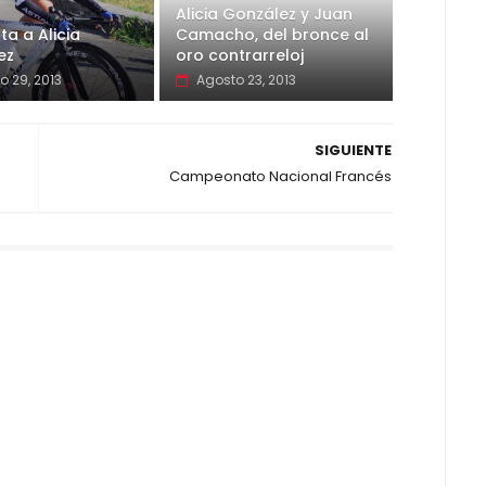
Alicia González y Juan
ta a Alicia
Camacho, del bronce al
ez
oro contrarreloj
o 29, 2013
Agosto 23, 2013
SIGUIENTE
Campeonato Nacional Francés