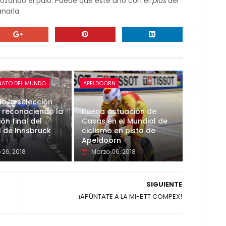
s rozando el palo. Puede que este año con el
plus
del
narla.
ATO DEL MUNDO
APELDOORN
e la selección
a reconociendo la
Buena actuación de
ón final del
Casas en el Mundial de
 de Innsbruck
ciclismo en pista de
Apeldoorn
 26, 2018
Marzo 06, 2018
SIGUIENTE
¡APÚNTATE A LA MI-BTT COMPEX!