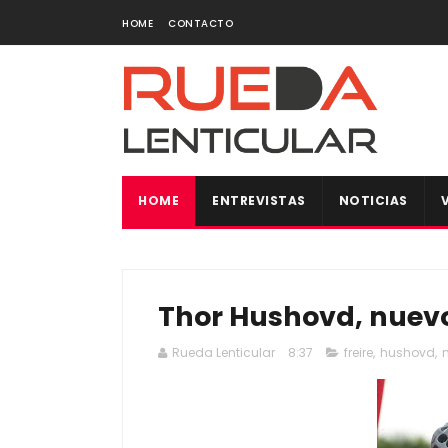
HOME
CONTACTO
HOME
ENTREVISTAS
NOTICIAS
Thor Hushovd, nue
Rueda Lenticular
8:37
freire
,
hushovd
,