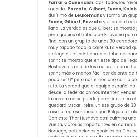
Farrar o Cavendish
. Casi todos los fav
medida...
Pozzato, Gilbert, Evans, Kolo
durísimo de
Leukemans
y formó un gru
Evans, Gilbert, Pozzato
y el propio Leuk
llano. La verdad es que Gilbert se mostr
pero gracias al trabajo de Eslovenia para 
final con un grupito de unos 30 corredo
muy tapado toda la carrera. La verdad que
se llegó a un sprint como estaba deseando
sprint se mostró que en este tipo de lle
Hushovd es uno de los mejores, como ha 
sprint más o menos fácil por delante de
pudo ser 6º pero nos emocionó con la pos
ruta. La verdad que el equipo español ha
desde la federación nos intenten vende
la carrera no se puede permitir que en el
quedará Oscar Freire. En ese grupo de 30
misma representación que Bélgica o Italia
Con este Thor Hushovd casi culmina una 
Vuelta, victorias importantes en carrer
Noruega, actuaciones geniales en Clásicas