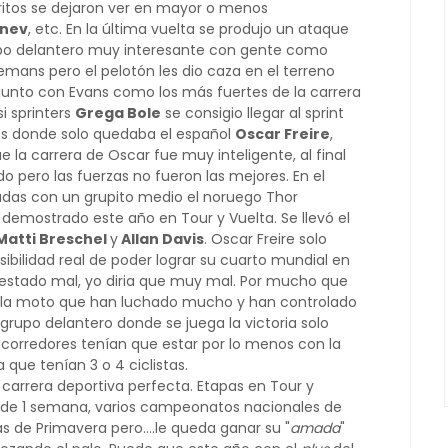
oritos se dejaron ver en mayor o menos
bnev
, etc. En la última vuelta se produjo un ataque
po delantero muy interesante con gente como
emans pero el pelotón les dio caza en el terreno
ó junto con Evans como los más fuertes de la carrera
si sprinters
Grega Bole
se consigio llegar al sprint
res donde solo quedaba el español
Oscar Freire
,
 la carrera de Oscar fue muy inteligente, al final
 pero las fuerzas no fueron las mejores. En el
gadas con un grupito medio el noruego Thor
demostrado este año en Tour y Vuelta. Se llevó el
Matti Breschel
y
Allan Davis
. Oscar Freire solo
ibilidad real de poder lograr su cuarto mundial en
 estado mal, yo diria que muy mal. Por mucho que
r la moto que han luchado mucho y han controlado
 grupo delantero donde se juega la victoria solo
 corredores tenían que estar por lo menos con la
 que tenían 3 o 4 ciclistas.
carrera deportiva perfecta. Etapas en Tour y
as de 1 semana, varios campeonatos nacionales de
 de Primavera pero....le queda ganar su "
amada
"