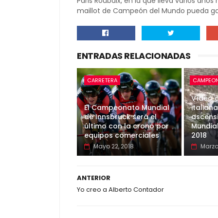
Paris Roubaix, en la que lleva varios año
maillot de Campeón del Mundo pueda ga
ENTRADAS RELACIONADAS
CARRETERA
CAMPEON
Vídeo d
El Campeonato Mundial
italian
de Innsbruck será el
ascensi
último con la crono por
Mundial
equipos comerciales
2018
Mayo 22, 2018
Marzo
ANTERIOR
Yo creo a Alberto Contador