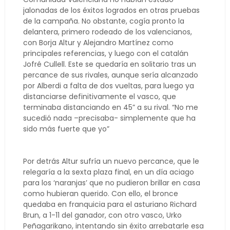
jalonadas de los éxitos logrados en otras pruebas
de la campaña. No obstante, cogía pronto la
delantera, primero rodeado de los valencianos,
con Borja Altur y Alejandro Martínez como
principales referencias, y luego con el catalán
Jofré Cullell. Este se quedaría en solitario tras un
percance de sus rivales, aunque sería alcanzado
por Alberdi a falta de dos vueltas, para luego ya
distanciarse definitivamente el vasco, que
terminaba distanciando en 45” a su rival. “No me
sucedió nada –precisaba- simplemente que ha
sido más fuerte que yo”
Por detrás Altur sufría un nuevo percance, que le
relegaría a la sexta plaza final, en un día aciago
para los ‘naranjas’ que no pudieron brillar en casa
como hubieran querido. Con ello, el bronce
quedaba en franquicia para el asturiano Richard
Brun, a 1-11 del ganador, con otro vasco, Urko
Peñagarikano, intentando sin éxito arrebatarle esa