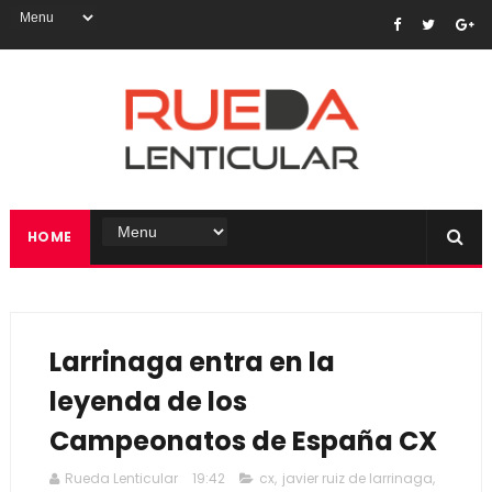
HOME
Larrinaga entra en la
leyenda de los
Campeonatos de España CX
Rueda Lenticular
19:42
cx
,
javier ruiz de larrinaga
,