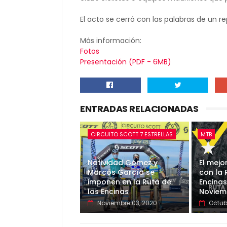
El acto se cerró con las palabras de un 
Más información:
Fotos
Presentación (PDF - 6MB)
ENTRADAS RELACIONADAS
CIRCUITO SCOTT 7 ESTRELLAS
MTB
Natividad Gómez y
El mejo
Marcos García se
con la 
imponen en la Ruta de
Encinas
las Encinas
Noviem
Noviembre 03, 2020
Octub