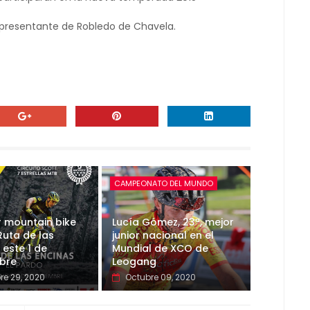
representante de Robledo de Chavela.
CAMPEONATO DEL MUNDO
r mountain bike
Lucía Gómez, 23ª, mejor
Ruta de las
junior nacional en el
 este 1 de
Mundial de XCO de
bre
Leogang
re 29, 2020
Octubre 09, 2020