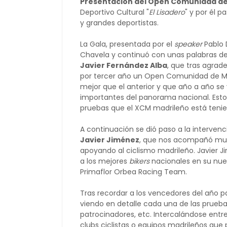
Presentación del Open Comunidad de
Deportivo Cultural "
El Lisadero
" y por él 
y grandes deportistas.
La Gala, presentada por el
speaker
Pablo 
Chavela y continuó con unas palabras del
Javier Fernández Alba
, que tras agrad
por tercer año un Open Comunidad de M
mejor que el anterior y que año a año s
importantes del panorama nacional. Esto
pruebas que el XCM madrileño está teni
A continuación se dió paso a la intervenc
Javier Jiménez
, que nos acompañó mu
apoyando al ciclismo madrileño. Javier Ji
a los mejores
bikers
nacionales en su nue
Primaflor Orbea Racing Team.
Tras recordar a los vencedores del año 
viendo en detalle cada una de las pruebas
patrocinadores, etc. Intercalándose entr
clubs ciclistas o equipos madrileños que