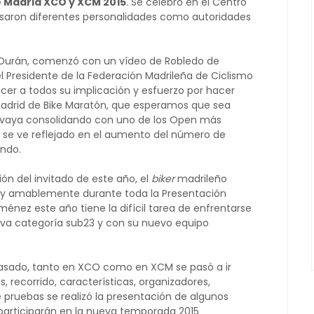
 Madrid XCO y XCM 2015
. Se celebró en el Centro
pasaron diferentes personalidades como autoridades
Durán, comenzó con un vídeo de Robledo de
 Presidente de la Federación Madrileña de Ciclismo
ecer a todos su implicación y esfuerzo por hacer
adrid de Bike Maratón, que esperamos que sea
e vaya consolidando con uno de los Open más
 se ve reflejado en el aumento del número de
endo.
ión del invitado de este año, el
biker
madrileño
y amablemente durante toda la Presentación
ménez este año tiene la difícil tarea de enfrentarse
va categoría sub23 y con su nuevo equipo
pasado, tanto en XCO como en XCM se pasó a ir
, recorrido, características, organizadores,
e pruebas se realizó la presentación de algunos
 participarán en la nueva temporada 2015