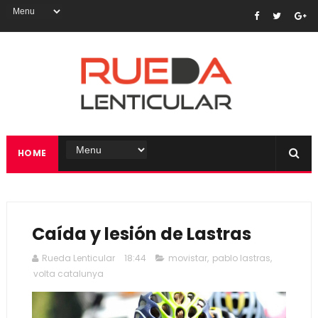
HOME
Caída y lesión de Lastras
Rueda Lenticular
18:44
movistar
,
pablo lastras
,
volta catalunya