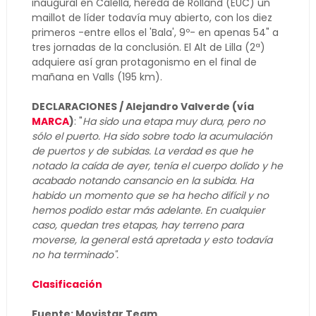
inaugural en Calella, hereda de Rolland (EUC) un
maillot de líder todavía muy abierto, con los diez
primeros -entre ellos el 'Bala', 9º- en apenas 54" a
tres jornadas de la conclusión. El Alt de Lilla (2ª)
adquiere así gran protagonismo en el final de
mañana en Valls (195 km).
DECLARACIONES / Alejandro Valverde (vía
MARCA
)
: "
Ha sido una etapa muy dura, pero no
sólo el puerto. Ha sido sobre todo la acumulación
de puertos y de subidas. La verdad es que he
notado la caída de ayer, tenía el cuerpo dolido y he
acabado notando cansancio en la subida. Ha
habido un momento que se ha hecho difícil y no
hemos podido estar más adelante. En cualquier
caso, quedan tres etapas, hay terreno para
moverse, la general está apretada y esto todavía
no ha terminado".
Clasificación
Fuente: Movistar Team