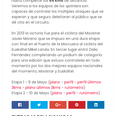
hasta completar los
84 kms
de distancia.
Veremos si los equipos de los
sprinters
son
capaces de controlar los múltiples ataques que se
esperan y que seguro deleitaran al público que se
dé cita en el circuito.
En 2013 la victoria fue para el ciclista del Movistar
Javier Moreno que se impuso en una dura etapa
con final en el Puerto de la Morcuera al ciclista del
Euskaltel Mikel Landa. En tercer lugar entró Delio
Fernández completando un podium de categoría
para una edición que estuvo controlada en todo
momento por los dos mejores equipos nacionales
del momento, Movistar y Euskaltel.
Etapa 1 - 9 de Mayo (
plano
-
perfil
-
perfil últimos
3kms
-
plano últimos 3kms
-
rutómetro
)
Etapa 2 - 10 de Mayo (
plano
-
perfil
-
rutómetro
)