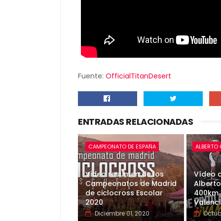
Fuente:
OfficialTitanDesert
ENTRADAS RELACIONADAS
CAMPEONATO DE ESPAÑA
ALBERTO
Video resumen de los
Vídeo d
Campeonatos de Madrid
Alberto
de ciclocross Escolar
400km 
2020
Valenc
Diciembre 01, 2020
Octub