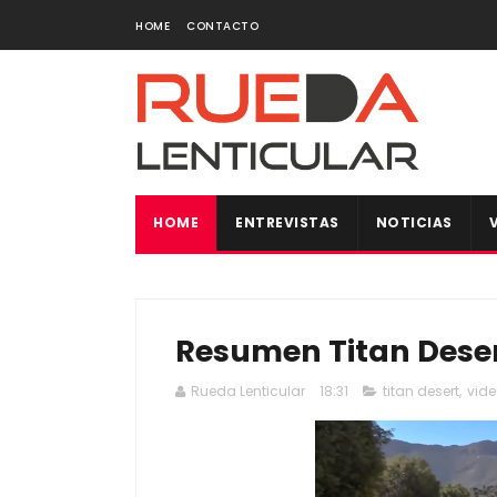
HOME
CONTACTO
HOME
ENTREVISTAS
NOTICIAS
Resumen Titan Deser
Rueda Lenticular
18:31
titan desert
,
vid