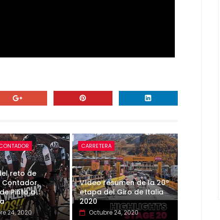
 CONTADOR
CARRETERA
el reto de
 Contador,
Vídeo resumen de la 20ª
de Pinto a
etapa del Giro de Italia
ia
2020
re 24, 2020
Octubre 24, 2020