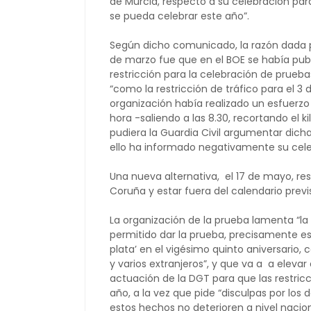
de Murcia, respecto a su celebración par
se pueda celebrar este año”.
Según dicho comunicado, la razón dada pa
de marzo fue que en el BOE se había pub
restricción para la celebración de prueba
“como la restricción de tráfico para el 3
organización había realizado un esfuerzo
hora -saliendo a las 8.30, recortando el k
pudiera la Guardia Civil argumentar dich
ello ha informado negativamente su cel
Una nueva alternativa, el 17 de mayo, resu
Coruña y estar fuera del calendario prev
La organización de la prueba lamenta “la
permitido dar la prueba, precisamente 
plata’ en el vigésimo quinto aniversario,
y varios extranjeros”, y que va a a elevar
actuación de la DGT para que las restricc
año, a la vez que pide “disculpas por lo
estos hechos no deterioren a nivel nacion