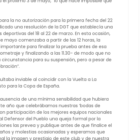
a el próximo 3 de mayo, “lo que hace imposible que
ra la no autorización para la primera fecha del 22
licado una resolución de la DGT que establecía una
s deportivas del 18 al 22 de marzo. En esta ocasión,
 de mayo comenzaba a partir de las 12 horas, la
 importante para finalizar la prueba antes de esa
ilometraje y finalizando a las 11.30- de modo que no
a circunstancia para su suspensión, pero a pesar de
ebración”.
ltaba inviable al coincidir con la Vuelta a La
isto para la Copa de España.
 ausencia de una mínima sensibilidad que hubiera
este año que celebrábamos nuestras ‘bodas de
 con participación de los mejores equipos nacionales
 al Defensor del Pueblo una queja formal por la
iones las prevea y publique antes de que finalice el
s daños y molestias ocasionadas y esperamos que
al la imagen y prestigio de este club y de nuestra