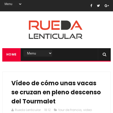
HOME
Vídeo de cómo unas vacas
se cruzan en pleno descenso
del Tourmalet
Rueda Lenticular
18:12
tour de francia
,
video