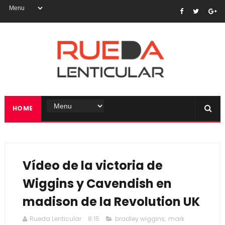
HOME
Vídeo de la victoria de
Wiggins y Cavendish en
madison de la Revolution UK
Rueda Lenticular
8:15
bradley wiggins
,
mark