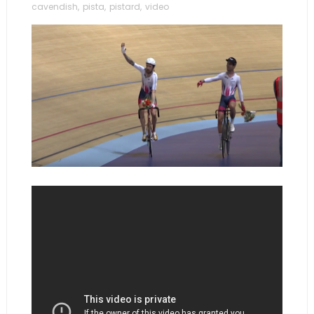
cavendish
,
pista
,
pistard
,
video