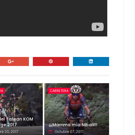
RA
CARRETERA
del Taiwan KOM
nge 2017
¡¡¡Mamma mía Nibali!!!
re 20, 2017
Octubre 07, 2017