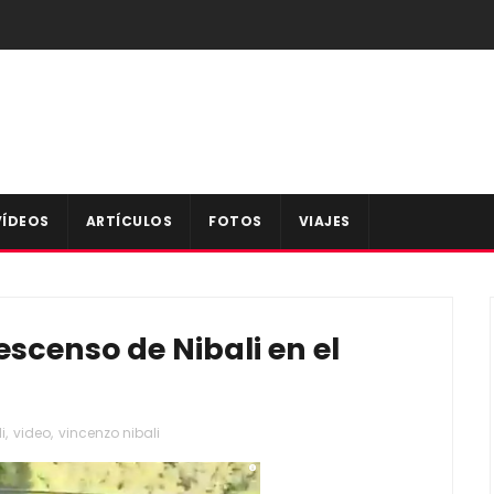
VÍDEOS
ARTÍCULOS
FOTOS
VIAJES
escenso de Nibali en el
i
,
video
,
vincenzo nibali