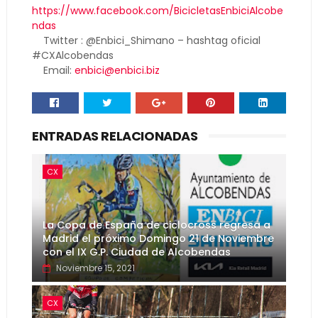
https://www.facebook.com/BicicletasEnbiciAlcobe
ndas
Twitter : @Enbici_Shimano – hashtag oficial
#CXAlcobendas
Email:
enbici@enbici.biz
ENTRADAS RELACIONADAS
CX
La Copa de España de ciclocross regresa a
Madrid el próximo Domingo 21 de Noviembre
con el IX G.P. Ciudad de Alcobendas
Noviembre 15, 2021
CX