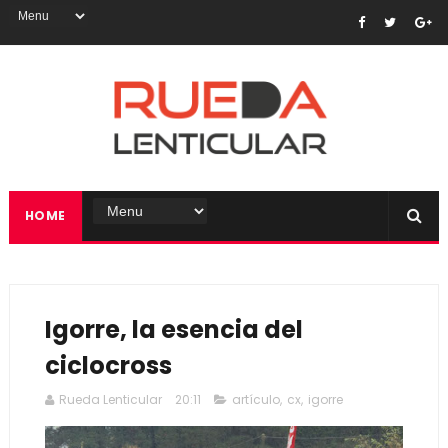
HOME
Igorre, la esencia del
ciclocross
Rueda Lenticular
20:11
artículo
,
cx
,
igorre