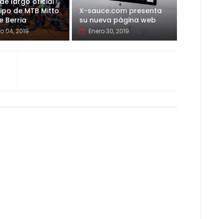
de largo oficial
ipo de MTB Mitto
X-sauce.com presenta
 Berria
su nueva página web
o 04, 2019
Enero 30, 2019