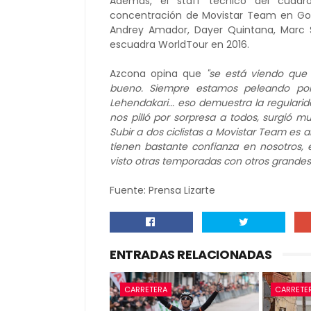
Además, el staff técnico del cuad
concentración de Movistar Team en Gorr
Andrey Amador, Dayer Quintana, Marc S
escuadra WorldTour en 2016.
Azcona opina que
"se está viendo que
bueno. Siempre estamos peleando por 
Lehendakari... eso demuestra la regulari
nos pilló por sorpresa a todos, surgió m
Subir a dos ciclistas a Movistar Team es 
tienen bastante confianza en nosotros
visto otras temporadas con otros grandes
Fuente: Prensa Lizarte
ENTRADAS RELACIONADAS
CARRETERA
CARRETE