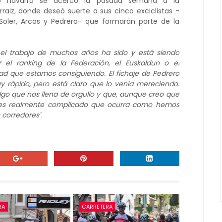
ro navarro
se acercó la pasada semana a la
aiz, donde deseó suerte a sus cinco exciclistas -
oler, Arcas y Pedrero- que formarán parte de la
 el trabajo de muchos años ha sido y está siendo
el ranking de la Federación, el Euskaldun o el
dad que estamos consiguiendo. El fichaje de Pedrero
uy rápido, pero está claro que lo venía mereciendo.
algo que nos llena de orgullo y que, aunque creo que
, es realmente complicado que ocurra como hemos
 corredores"
.
RA
CARRETERA