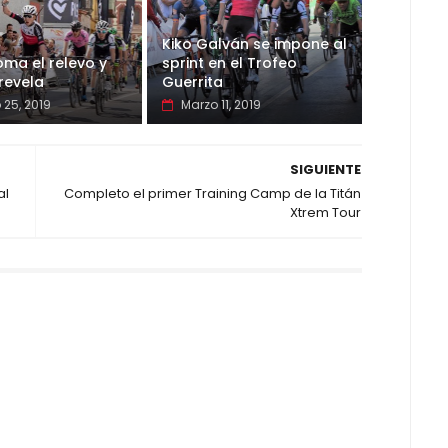
Kiko Galván se impone al
oma el relevo y
sprint en el Trofeo
 revela
Guerrita
 25, 2019
Marzo 11, 2019
SIGUIENTE
al
Completo el primer Training Camp de la Titán
Xtrem Tour