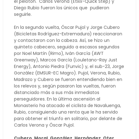
el pelotón. Carlos Verona (Etixx-Quick Step) y
Diego Rubio fueron los únicos que pudieron
seguirle.
En la segundo vuelta, Óscar Pujol y Jorge Cubero
(Bicicletas Rodríguez-Extremadura) reaccionaron
y contactaron con la cabeza. Así, se hizo un
quinteto cabecero, seguido a escasos segundos
por Noel Martín (Rimo), Iván García (AWT
Greenway), Marcos García (Louletano-Ray Just
Energy), Antonio Piedra (Funvic) y, el sub-23, Jorge
González (EMSUR-EC Magro). Pujol, Verona, Rubio,
Madrazo y Cubero se fueron entendiendo bien en
los relevos y, según pasaron las vueltas, fueron
distanciado más a sus más inmediatos
perseguidores. En la última ascensión al
Monasterio ha atacado el ciclista de Navaluenga,
Rubio, consiguiendo una renta que le ha servido
para obtener el triunfo en solitario, por delante de
Carlos Verona y Óscar Pujol.
Cubero, Moral, González, Hernández, Oter,