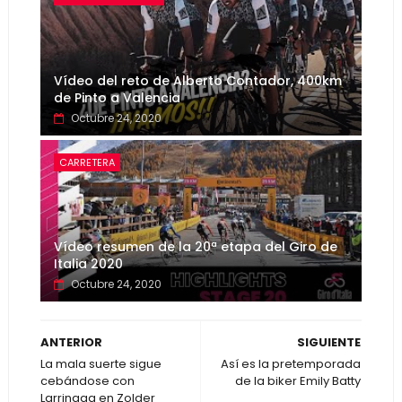
Vídeo del reto de Alberto Contador, 400km
de Pinto a Valencia
Octubre 24, 2020
CARRETERA
Vídeo resumen de la 20ª etapa del Giro de
Italia 2020
Octubre 24, 2020
ANTERIOR
SIGUIENTE
La mala suerte sigue
Así es la pretemporada
cebándose con
de la biker Emily Batty
Larrinaga en Zolder