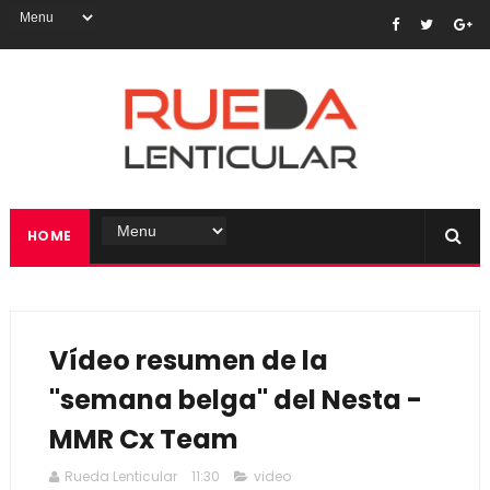
HOME
Vídeo resumen de la
"semana belga" del Nesta -
MMR Cx Team
Rueda Lenticular
11:30
video