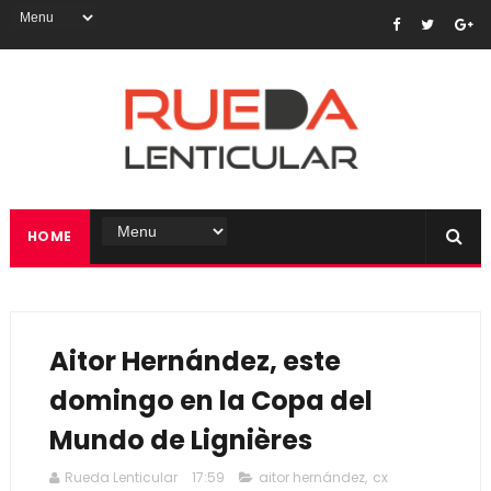
HOME
Aitor Hernández, este
domingo en la Copa del
Mundo de Lignières
Rueda Lenticular
17:59
aitor hernández
,
cx