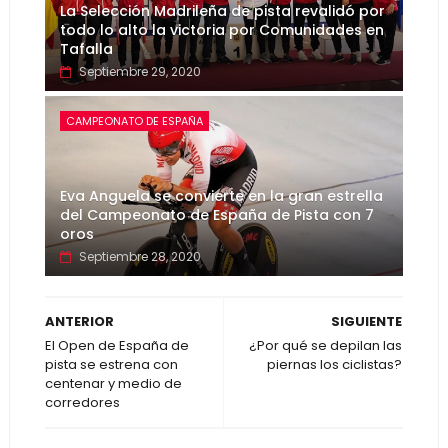
La Selección Madrileña de pista revalidó por
todo lo alto la victoria por Comunidades en
Tafalla
Septiembre 29, 2020
CAMPEONATO DE ESPAÑA
Eva Anguela se convierte en la gran estrella
del Campeonato de España de Pista con 7
oros
Septiembre 28, 2020
ANTERIOR
SIGUIENTE
El Open de España de
¿Por qué se depilan las
pista se estrena con
piernas los ciclistas?
centenar y medio de
corredores