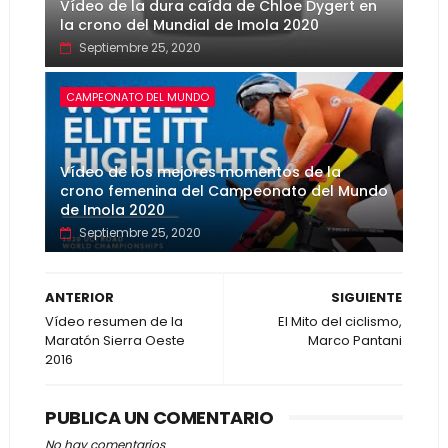
Vídeo de la dura caída de Chloe Dygert en
la crono del Mundial de Imola 2020
Septiembre 25, 2020
CAMPEONATO DEL MUNDO
Vídeo de los mejores momentos de la
crono femenina del Campeonato del Mundo
de Imola 2020
Septiembre 25, 2020
ANTERIOR
SIGUIENTE
Vídeo resumen de la
El Mito del ciclismo,
Maratón Sierra Oeste
Marco Pantani
2016
PUBLICA UN COMENTARIO
No hay comentarios