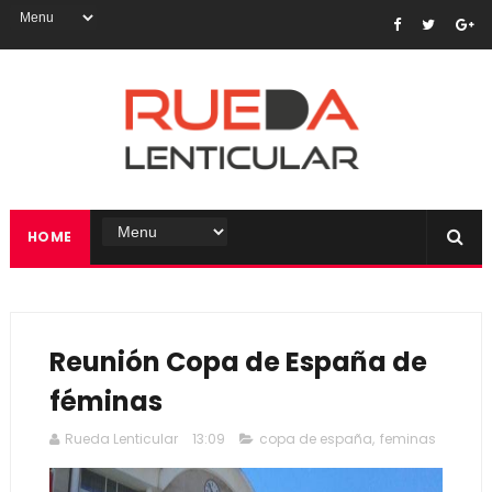
HOME
Reunión Copa de España de
féminas
Rueda Lenticular
13:09
copa de españa
,
feminas