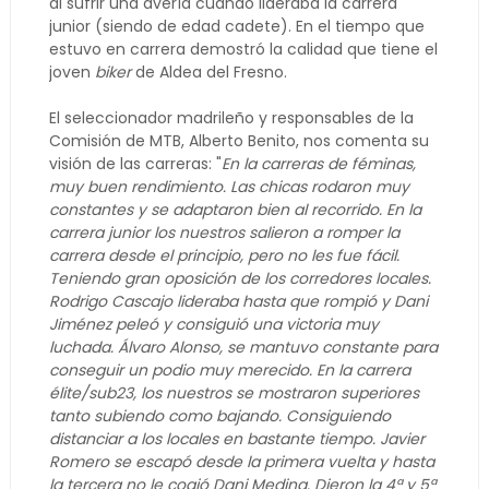
al sufrir una avería cuando lideraba la carrera
junior (siendo de edad cadete). En el tiempo que
estuvo en carrera demostró la calidad que tiene el
joven
biker
de Aldea del Fresno.
El seleccionador madrileño y responsables de la
Comisión de MTB, Alberto Benito, nos comenta su
visión de las carreras: "
En la carreras de féminas,
muy buen rendimiento. Las chicas rodaron muy
constantes y se adaptaron bien al recorrido. En la
carrera junior los nuestros salieron a romper la
carrera desde el principio, pero no les fue fácil.
Teniendo gran oposición de los corredores locales.
Rodrigo Cascajo lideraba hasta que rompió y Dani
Jiménez peleó y consiguió una victoria muy
luchada. Álvaro Alonso, se mantuvo constante para
conseguir un podio muy merecido. En la carrera
élite/sub23, los nuestros se mostraron superiores
tanto subiendo como bajando. Consiguiendo
distanciar a los locales en bastante tiempo. Javier
Romero se escapó desde la primera vuelta y hasta
la tercera no le cogió Dani Medina. Dieron la 4ª y 5ª