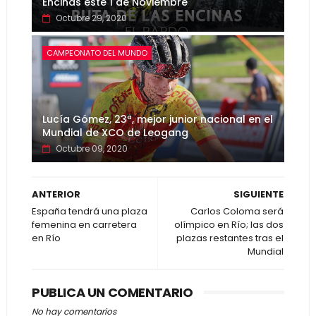
Encinas este 1 de Noviembre
Octubre 29, 2020
CAMPEONATO DEL MUNDO
Lucía Gómez, 23ª, mejor junior nacional en el
Mundial de XCO de Leogang
Octubre 09, 2020
ANTERIOR
SIGUIENTE
España tendrá una plaza
Carlos Coloma será
femenina en carretera
olímpico en Río; las dos
en Río
plazas restantes tras el
Mundial
PUBLICA UN COMENTARIO
No hay comentarios