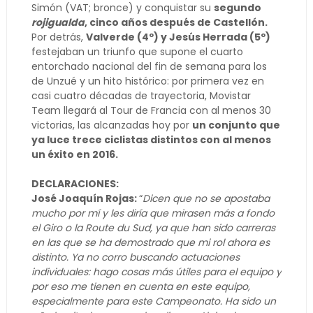
Simón (VAT; bronce) y conquistar su
segundo
rojigualda
, cinco años después de Castellón.
Por detrás,
Valverde (4º) y Jesús Herrada (5º)
festejaban un triunfo que supone el cuarto
entorchado nacional del fin de semana para los
de Unzué y un hito histórico: por primera vez en
casi cuatro décadas de trayectoria, Movistar
Team llegará al Tour de Francia con al menos 30
victorias, las alcanzadas hoy por
un conjunto que
ya luce trece ciclistas distintos con al menos
un éxito en 2016.
DECLARACIONES:
José Joaquín Rojas:
“
Dicen que no se apostaba
mucho por mí y les diría que mirasen más a fondo
el Giro o la Route du Sud, ya que han sido carreras
en las que se ha demostrado que mi rol ahora es
distinto. Ya no corro buscando actuaciones
individuales: hago cosas más útiles para el equipo y
por eso me tienen en cuenta en este equipo,
especialmente para este Campeonato. Ha sido un