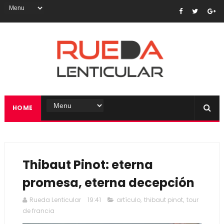
HOME
Thibaut Pinot: eterna
promesa, eterna decepción
Rueda Lenticular
19:41
artículo
,
thibaut pinot
,
tour
de francia