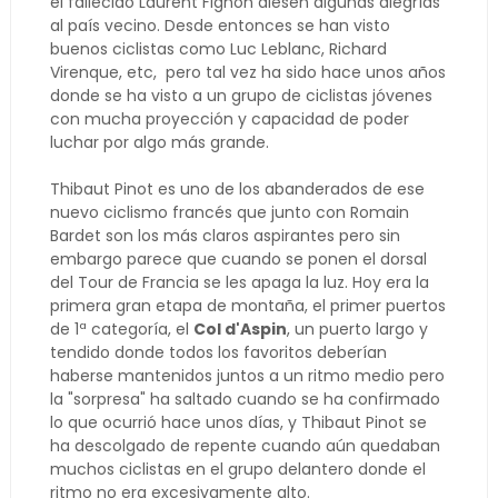
el fallecido Laurent Fignon diesen algunas alegrías
al país vecino. Desde entonces se han visto
buenos ciclistas como Luc Leblanc, Richard
Virenque, etc, pero tal vez ha sido hace unos años
donde se ha visto a un grupo de ciclistas jóvenes
con mucha proyección y capacidad de poder
luchar por algo más grande.
Thibaut Pinot es uno de los abanderados de ese
nuevo ciclismo francés que junto con Romain
Bardet son los más claros aspirantes pero sin
embargo parece que cuando se ponen el dorsal
del Tour de Francia se les apaga la luz. Hoy era la
primera gran etapa de montaña, el primer puertos
de 1ª categoría, el
Col d'Aspin
, un puerto largo y
tendido donde todos los favoritos deberían
haberse mantenidos juntos a un ritmo medio pero
la "sorpresa" ha saltado cuando se ha confirmado
lo que ocurrió hace unos días, y Thibaut Pinot se
ha descolgado de repente cuando aún quedaban
muchos ciclistas en el grupo delantero donde el
ritmo no era excesivamente alto.