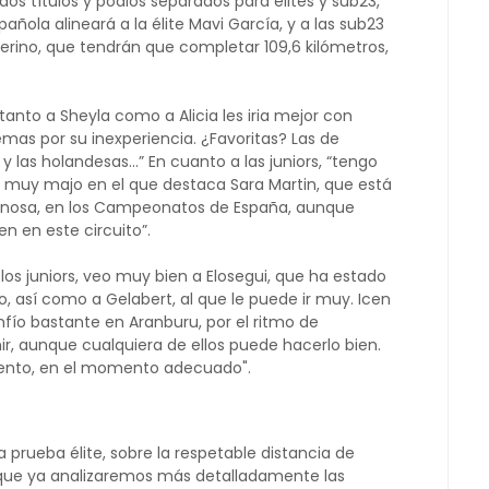
dos títulos y podios separados para élites y sub23,
ñola alineará a la élite Mavi García, y a las sub23
 Merino, que tendrán que completar 109,6 kilómetros,
nto a Sheyla como a Alicia les iria mejor con
mas por su inexperiencia. ¿Favoritas? Las de
 las holandesas...” En cuanto a las juniors, “tengo
 muy majo en el que destaca Sara Martin, que está
nosa, en los Campeonatos de España, aunque
n en este circuito”.
los juniors, veo muy bien a Elosegui, que ha estado
 así como a Gelabert, al que le puede ir muy. Icen
onfío bastante en Aranburu, por el ritmo de
ir, aunque cualquiera de ellos puede hacerlo bien.
tento, en el momento adecuado".
a prueba élite, sobre la respetable distancia de
Aunque ya analizaremos más detalladamente las