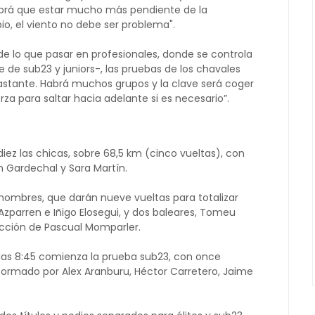
habrá que estar mucho más pendiente de la
o, el viento no debe ser problema".
 de lo que pasar en profesionales, donde se controla
 de sub23 y juniors-, las pruebas de los chavales
stante. Habrá muchos grupos y la clave será coger
rza para saltar hacia adelante si es necesario”.
 diez las chicas, sobre 68,5 km (cinco vueltas), con
 Gardechal y Sara Martín.
s hombres, que darán nueve vueltas para totalizar
 Azparren e Iñigo Elosegui, y dos baleares, Tomeu
ección de Pascual Momparler.
las 8:45 comienza la prueba sub23, con once
 formado por Alex Aranburu, Héctor Carretero, Jaime