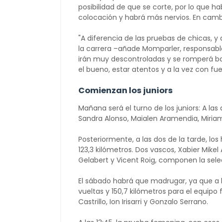
posibilidad de que se corte, por lo que 
colocación y habrá más nervios. En cambi
"A diferencia de las pruebas de chicas, y
la carrera –añade Momparler, responsable
irán muy descontroladas y se romperá ba
el bueno, estar atentos y a la vez con fue
Comienzan los juniors
Mañana será el turno de los juniors: A las
Sandra Alonso, Maialen Aramendia, Miriam
Posteriormente, a las dos de la tarde, lo
123,3 kilómetros. Dos vascos, Xabier Mikel
Gelabert y Vicent Roig, componen la sel
El sábado habrá que madrugar, ya que a 
vueltas y 150,7 kilómetros para el equipo
Castrillo, Ion Irisarri y Gonzalo Serrano.