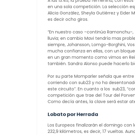
A las 13:45, la prueba femenina, con esos 
en una sola competición. La selección espa
Alicia González, Sheyla Gutiérrez y Eider
es decir ocho giros.
“En nuestro caso –continúa Ramonchu-, ta
lluvia; en cambio Mavi tendría mas proble
siempre, Johansson, Lomgo-Borghini, Vos y
mucha confianza en ellas, con un bloque
en un gran momento como vimos en Rei
también. Sandra Alonso puede hacerlo bie
Por su parte Momparler señala que entre 
corriendo con sub23 y no ha desentonado,
este circuito”. En cuanto a los sub23, “c
competición que trae del Tour del Porven
Como decía antes, la clave será estar a
Lobato por Herrada
Los Europeos finalizarán el domingo con l
232,9 kilómetros, es decir, 17 vueltas. 